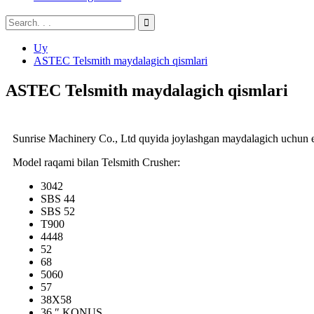
Uy
ASTEC Telsmith maydalagich qismlari
ASTEC Telsmith maydalagich qismlari
Sunrise Machinery Co., Ltd quyida joylashgan maydalagich uchun eht
Model raqami bilan Telsmith Crusher:
3042
SBS 44
SBS 52
T900
4448
52
68
5060
57
38X58
36 ″ KONUS