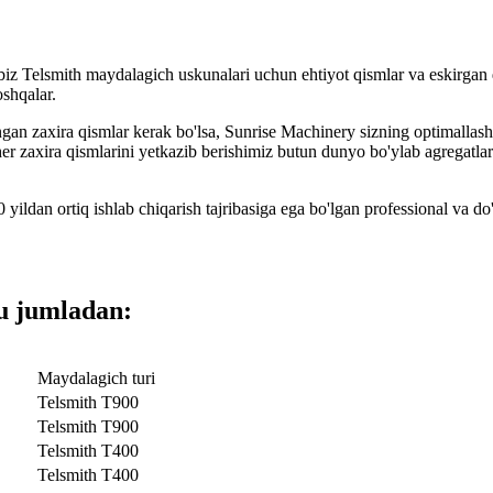
biz Telsmith maydalagich uskunalari uchun ehtiyot qismlar va eskirgan
oshqalar.
gan zaxira qismlar kerak bo'lsa, Sunrise Machinery sizning optimallashti
r zaxira qismlarini yetkazib berishimiz butun dunyo bo'ylab agregatlar 
ildan ortiq ishlab chiqarish tajribasiga ega bo'lgan professional va d
u jumladan:
Maydalagich turi
Telsmith T900
Telsmith T900
Telsmith T400
Telsmith T400