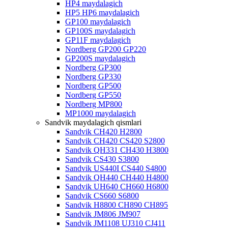
HP4 maydalagich
HP5 HP6 maydalagich
GP100 maydalagich
GP100S maydalagich
GP11F maydalagich
Nordberg GP200 GP220
GP200S maydalagich
Nordberg GP300
Nordberg GP330
Nordberg GP500
Nordberg GP550
Nordberg MP800
MP1000 maydalagich
Sandvik maydalagich qismlari
Sandvik CH420 H2800
Sandvik CH420 CS420 S2800
Sandvik QH331 CH430 H3800
Sandvik CS430 S3800
Sandvik US440I CS440 S4800
Sandvik QH440 CH440 H4800
Sandvik UH640 CH660 H6800
Sandvik CS660 S6800
Sandvik H8800 CH890 CH895
Sandvik JM806 JM907
Sandvik JM1108 UJ310 CJ411