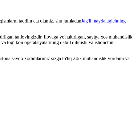
 qismlarni taqdim eta olamiz, shu jumladan
Jag'li maydalagichning
rilgan tanlovingizdir. Ilovaga yo'naltirilgan, saytga xos muhandislik
va tog'-kon operatsiyalarining qabul qilinishi va ishonchini
o'stona savdo xodimlarimiz sizga to'liq 24/7 muhandislik yordami va