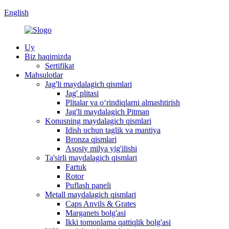
English
Uy
Biz haqimizda
Sertifikat
Mahsulotlar
Jag'li maydalagich qismlari
Jag' plitasi
Plitalar va oʻrindiqlarni almashtirish
Jag'li maydalagich Pitman
Konusning maydalagich qismlari
Idish uchun taglik va mantiya
Bronza qismlari
Asosiy milya yig'ilishi
Ta'sirli maydalagich qismlari
Fartuk
Rotor
Puflash paneli
Metall maydalagich qismlari
Caps Anvils & Grates
Marganets bolg'asi
Ikki tomonlama qattiqlik bolg'asi