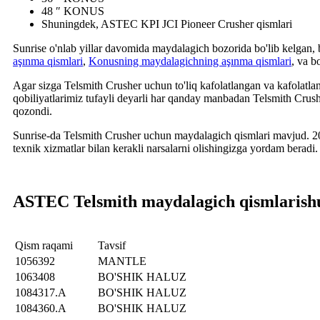
48 ″ KONUS
Shuningdek, ASTEC KPI JCI Pioneer Crusher qismlari
Sunrise o'nlab yillar davomida maydalagich bozorida bo'lib kelgan, 
aşınma qismlari
,
Konusning maydalagichning aşınma qismlari
, va b
Agar sizga Telsmith Crusher uchun to'liq kafolatlangan va kafolatlan
qobiliyatlarimiz tufayli deyarli har qanday manbadan Telsmith Crushe
qozondi.
Sunrise-da Telsmith Crusher uchun maydalagich qismlari mavjud. 20 y
texnik xizmatlar bilan kerakli narsalarni olishingizga yordam beradi.
ASTEC Telsmith maydalagich qismlari
sh
Qism raqami
Tavsif
1056392
MANTLE
1063408
BO'SHIK HALUZ
1084317.A
BO'SHIK HALUZ
1084360.A
BO'SHIK HALUZ