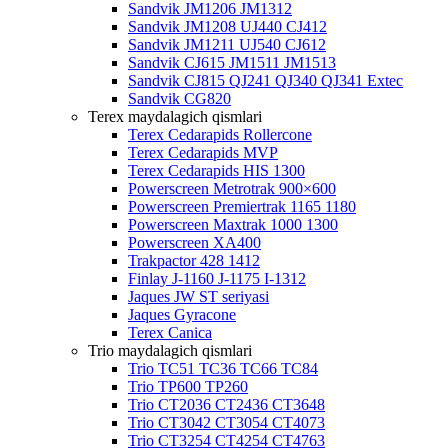
Sandvik JM1206 JM1312
Sandvik JM1208 UJ440 CJ412
Sandvik JM1211 UJ540 CJ612
Sandvik CJ615 JM1511 JM1513
Sandvik CJ815 QJ241 QJ340 QJ341 Extec
Sandvik CG820
Terex maydalagich qismlari
Terex Cedarapids Rollercone
Terex Cedarapids MVP
Terex Cedarapids HIS 1300
Powerscreen Metrotrak 900×600
Powerscreen Premiertrak 1165 1180
Powerscreen Maxtrak 1000 1300
Powerscreen XA400
Trakpactor 428 1412
Finlay J-1160 J-1175 I-1312
Jaques JW ST seriyasi
Jaques Gyracone
Terex Canica
Trio maydalagich qismlari
Trio TC51 TC36 TC66 TC84
Trio TP600 TP260
Trio CT2036 CT2436 CT3648
Trio CT3042 CT3054 CT4073
Trio CT3254 CT4254 CT4763