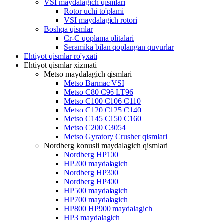
VSI maydalagich qismlari
Rotor uchi to'plami
VSI maydalagich rotori
Boshqa qismlar
Cr-C qoplama plitalari
Seramika bilan qoplangan quvurlar
Ehtiyot qismlar ro'yxati
Ehtiyot qismlar xizmati
Metso maydalagich qismlari
Metso Barmac VSI
Metso C80 C96 LT96
Metso C100 C106 C110
Metso C120 C125 C140
Metso C145 C150 C160
Metso C200 C3054
Metso Gyratory Crusher qismlari
Nordberg konusli maydalagich qismlari
Nordberg HP100
HP200 maydalagich
Nordberg HP300
Nordberg HP400
HP500 maydalagich
HP700 maydalagich
HP800 HP900 maydalagich
HP3 maydalagich