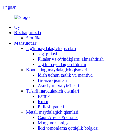
English
Uy
Biz haqimizda
Sertifikat
Mahsulotlar
Jag'li maydalagich qismlari
Jag' plitasi
Plitalar va oʻrindiqlarni almashtirish
Jag'li maydalagich Pitman
Konusning maydalagich qismlari
Idish uchun taglik va mantiya
Bronza qismlari
Asosiy milya yig'ilishi
Ta'sirli maydalagich qismlari
Fartuk
Rotor
Puflash paneli
Metall maydalagich qismlari
Caps Anvils & Grates
Marganets bolg'asi
Ikki tomonlama qattiqlik bolg'asi