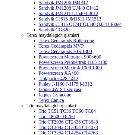
Sandvik JM1206 JM1312
Sandvik JM1208 UJ440 CJ412
Sandvik JM1211 UJ540 CJ612
Sandvik CJ615 JM1511 JM1513
Sandvik CJ815 QJ241 QJ340 QJ341 Extec
Sandvik CG820
Terex maydalagich qismlari
Terex Cedarapids Rollercone
Terex Cedarapids MVP
Terex Cedarapids HIS 1300
Powerscreen Metrotrak 900×600
Powerscreen Premiertrak 1165 1180
Powerscreen Maxtrak 1000 1300
Powerscreen XA400
Trakpactor 428 1412
Finlay J-1160 J-1175 I-1312
Jaques JW ST seriyasi
Jaques Gyracone
Terex Canica
Trio maydalagich qismlari
Trio TC51 TC36 TC66 TC84
Trio TP600 TP260
Trio CT2036 CT2436 CT3648
Trio CT3042 CT3054 CT4073
Trio CT3254 CT4254 CT4763