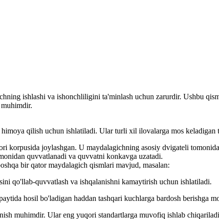
ng ishlashi va ishonchliligini ta'minlash uchun zarurdir. Ushbu qisml
h muhimdir.
imoya qilish uchun ishlatiladi. Ular turli xil ilovalarga mos keladigan t
ri korpusida joylashgan. U maydalagichning asosiy dvigateli tomonidan b
monidan quvvatlanadi va quvvatni konkavga uzatadi.
shqa bir qator maydalagich qismlari mavjud, masalan:
i qo'llab-quvvatlash va ishqalanishni kamaytirish uchun ishlatiladi.
paytida hosil bo'ladigan haddan tashqari kuchlarga bardosh berishga mo
ish muhimdir. Ular eng yuqori standartlarga muvofiq ishlab chiqarila