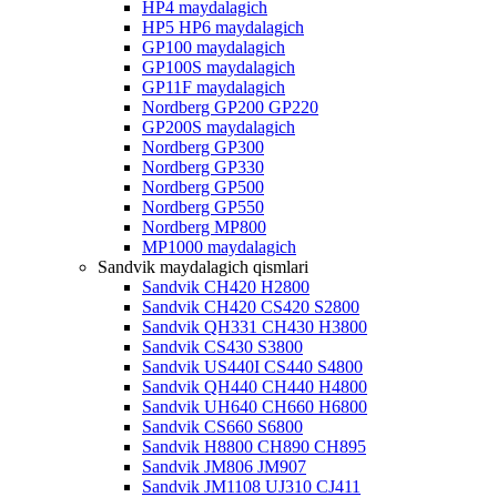
HP4 maydalagich
HP5 HP6 maydalagich
GP100 maydalagich
GP100S maydalagich
GP11F maydalagich
Nordberg GP200 GP220
GP200S maydalagich
Nordberg GP300
Nordberg GP330
Nordberg GP500
Nordberg GP550
Nordberg MP800
MP1000 maydalagich
Sandvik maydalagich qismlari
Sandvik CH420 H2800
Sandvik CH420 CS420 S2800
Sandvik QH331 CH430 H3800
Sandvik CS430 S3800
Sandvik US440I CS440 S4800
Sandvik QH440 CH440 H4800
Sandvik UH640 CH660 H6800
Sandvik CS660 S6800
Sandvik H8800 CH890 CH895
Sandvik JM806 JM907
Sandvik JM1108 UJ310 CJ411