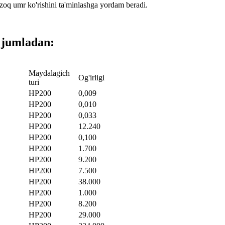
uzoq umr ko'rishini ta'minlashga yordam beradi.
 jumladan:
Maydalagich
Og'irligi
turi
HP200
0,009
HP200
0,010
HP200
0,033
HP200
12.240
HP200
0,100
HP200
1.700
HP200
9.200
HP200
7.500
HP200
38.000
HP200
1.000
HP200
8.200
HP200
29.000