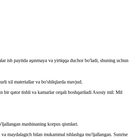
ar ish paytida aşınmaya va yirtiqqa duchor bo'ladi, shuning uchun
urli xil materiallar va bo'shliqlarda mavjud.
ir qator tishli va kamarlar orqali boshqariladi Asosiy mil: Mil
'ljallangan mashinaning korpus qismlari.
di va maydalagich bilan mukammal ishlashga mo'ljallangan. Sunrise