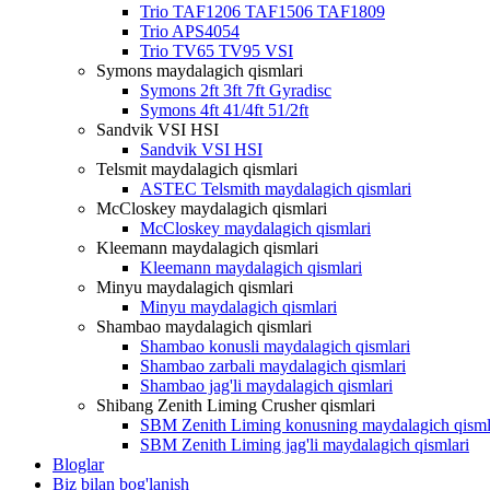
Trio TAF1206 TAF1506 TAF1809
Trio APS4054
Trio TV65 TV95 VSI
Symons maydalagich qismlari
Symons 2ft 3ft 7ft Gyradisc
Symons 4ft 41/4ft 51/2ft
Sandvik VSI HSI
Sandvik VSI HSI
Telsmit maydalagich qismlari
ASTEC Telsmith maydalagich qismlari
McCloskey maydalagich qismlari
McCloskey maydalagich qismlari
Kleemann maydalagich qismlari
Kleemann maydalagich qismlari
Minyu maydalagich qismlari
Minyu maydalagich qismlari
Shambao maydalagich qismlari
Shambao konusli maydalagich qismlari
Shambao zarbali maydalagich qismlari
Shambao jag'li maydalagich qismlari
Shibang Zenith Liming Crusher qismlari
SBM Zenith Liming konusning maydalagich qisml
SBM Zenith Liming jag'li maydalagich qismlari
Bloglar
Biz bilan bog'lanish