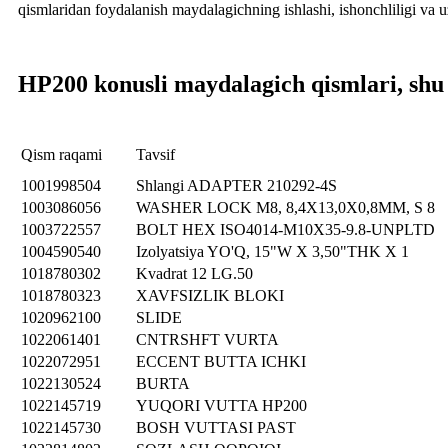
qismlaridan foydalanish maydalagichning ishlashi, ishonchliligi va 
HP200 konusli maydalagich qismlari, shu
Qism raqami
Tavsif
1001998504
Shlangi ADAPTER 210292-4S
1003086056
WASHER LOCK M8, 8,4X13,0X0,8MM, S 8
1003722557
BOLT HEX ISO4014-M10X35-9.8-UNPLTD
1004590540
Izolyatsiya YO'Q, 15"W X 3,50"THK X 1
1018780302
Kvadrat 12 LG.50
1018780323
XAVFSIZLIK BLOKI
1020962100
SLIDE
1022061401
CNTRSHFT VURTA
1022072951
ECCENT BUTTA ICHKI
1022130524
BURTA
1022145719
YUQORI VUTTA HP200
1022145730
BOSH VUTTASI PAST