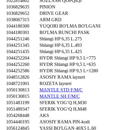
1022814802
SOZLASH QOPQIQI
1036829635
PINION
1036829652
DRIVE GEAR
1038067315
ARM GRD
1044180300
YUQORI BO'LMA BO'LGANI
1044180301
BO'LMA BUNCHI PASK
1044251246
Shlangi HP 6,35 L.275
1044251345
Shlangi HP 6,35 L.493
1044251435
Shlangi HP 6,35 L.425
1044252204
HYDR Shlangi HP 9,5 L=775
1044252260
HYDR Shlangi HP 9,5 L=635
1044252586
HYDR Shlangi HP 9,5 L=1280
1048512826
ASOSIY RAMA layneri
1048721001
ROZETA layneri
1050130813
MANTLE STD F/M/C
1050130815
MANTLE SH F/M/C
1051483199
SFERIK YOGʻQ H,M30
1051489347
SFERIK YOGʻQ H,M48
1054268448
AKS
1054440195
ASOSIY RAMA PIN-kodi
1056124845
YASSI BO'LGAN 40X5 L.60