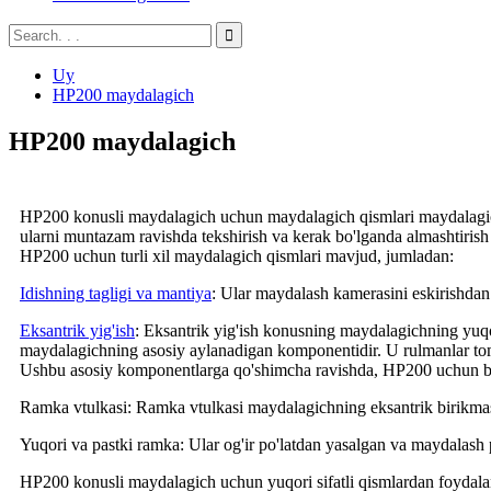
Uy
HP200 maydalagich
HP200 maydalagich
HP200 konusli maydalagich uchun maydalagich qismlari maydalagichni
ularni muntazam ravishda tekshirish va kerak bo'lganda almashtiris
HP200 uchun turli xil maydalagich qismlari mavjud, jumladan:
Idishning tagligi va mantiya
: Ular maydalash kamerasini eskirishdan h
Eksantrik yig'ish
: Eksantrik yig'ish konusning maydalagichning yuqo
maydalagichning asosiy aylanadigan komponentidir. U rulmanlar to
Ushbu asosiy komponentlarga qo'shimcha ravishda, HP200 uchun bo
Ramka vtulkasi: Ramka vtulkasi maydalagichning eksantrik birikmasin
Yuqori va pastki ramka: Ular og'ir po'latdan yasalgan va maydalash 
HP200 konusli maydalagich uchun yuqori sifatli qismlardan foydalan