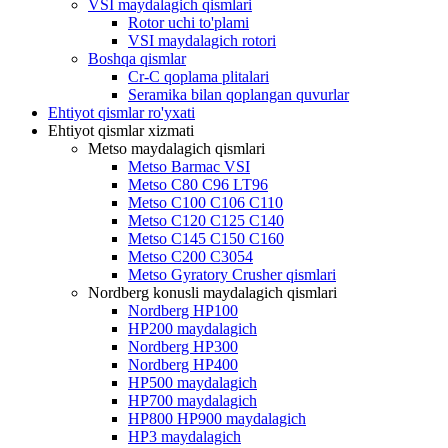
VSI maydalagich qismlari
Rotor uchi to'plami
VSI maydalagich rotori
Boshqa qismlar
Cr-C qoplama plitalari
Seramika bilan qoplangan quvurlar
Ehtiyot qismlar ro'yxati
Ehtiyot qismlar xizmati
Metso maydalagich qismlari
Metso Barmac VSI
Metso C80 C96 LT96
Metso C100 C106 C110
Metso C120 C125 C140
Metso C145 C150 C160
Metso C200 C3054
Metso Gyratory Crusher qismlari
Nordberg konusli maydalagich qismlari
Nordberg HP100
HP200 maydalagich
Nordberg HP300
Nordberg HP400
HP500 maydalagich
HP700 maydalagich
HP800 HP900 maydalagich
HP3 maydalagich