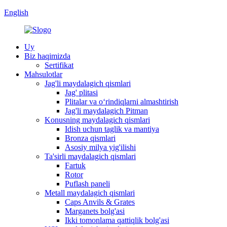
English
Uy
Biz haqimizda
Sertifikat
Mahsulotlar
Jag'li maydalagich qismlari
Jag' plitasi
Plitalar va oʻrindiqlarni almashtirish
Jag'li maydalagich Pitman
Konusning maydalagich qismlari
Idish uchun taglik va mantiya
Bronza qismlari
Asosiy milya yig'ilishi
Ta'sirli maydalagich qismlari
Fartuk
Rotor
Puflash paneli
Metall maydalagich qismlari
Caps Anvils & Grates
Marganets bolg'asi
Ikki tomonlama qattiqlik bolg'asi