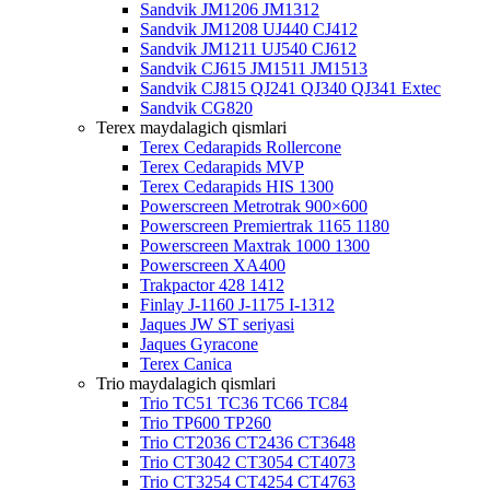
Sandvik JM1206 JM1312
Sandvik JM1208 UJ440 CJ412
Sandvik JM1211 UJ540 CJ612
Sandvik CJ615 JM1511 JM1513
Sandvik CJ815 QJ241 QJ340 QJ341 Extec
Sandvik CG820
Terex maydalagich qismlari
Terex Cedarapids Rollercone
Terex Cedarapids MVP
Terex Cedarapids HIS 1300
Powerscreen Metrotrak 900×600
Powerscreen Premiertrak 1165 1180
Powerscreen Maxtrak 1000 1300
Powerscreen XA400
Trakpactor 428 1412
Finlay J-1160 J-1175 I-1312
Jaques JW ST seriyasi
Jaques Gyracone
Terex Canica
Trio maydalagich qismlari
Trio TC51 TC36 TC66 TC84
Trio TP600 TP260
Trio CT2036 CT2436 CT3648
Trio CT3042 CT3054 CT4073
Trio CT3254 CT4254 CT4763