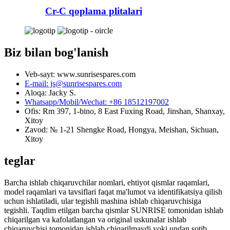
Cr-C qoplama plitalari
Biz bilan bog'lanish
Veb-sayt: www.sunrisespares.com
E-mail: js@sunrisespares.com
Aloqa: Jacky S.
Whatsapp/Mobil/Wechat: +86 18512197002
Ofis: Rm 397, 1-bino, 8 East Fuxing Road, Jinshan, Shanxay,
Xitoy
Zavod: № 1-21 Shengke Road, Hongya, Meishan, Sichuan,
Xitoy
teglar
Barcha ishlab chiqaruvchilar nomlari, ehtiyot qismlar raqamlari,
model raqamlari va tavsiflari faqat ma'lumot va identifikatsiya qilish
uchun ishlatiladi, ular tegishli mashina ishlab chiqaruvchisiga
tegishli. Taqdim etilgan barcha qismlar SUNRISE tomonidan ishlab
chiqarilgan va kafolatlangan va original uskunalar ishlab
chiqaruvchisi tomonidan ishlab chiqarilmaydi yoki undan sotib