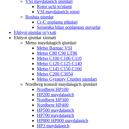
VSI maydalagich qismlari
Rotor uchi to'plami
VSI maydalagich rotori
Boshqa qismlar
Cr-C qoplama plitalari
Seramika bilan qoplangan quvurlar
Ehtiyot qismlar ro'yxati
Ehtiyot qismlar xizmati
Metso maydalagich qismlari
Metso Barmac VSI
Metso C80 C96 LT96
Metso C100 C106 C110
Metso C120 C125 C140
Metso C145 C150 C160
Metso C200 C3054
Metso Gyratory Crusher qismlari
Nordberg konusli maydalagich qismlari
Nordberg HP100
HP200 maydalagich
Nordberg HP300
Nordberg HP400
HP500 maydalagich
HP700 maydalagich
HP800 HP900 maydalagich
HP3 maydalagich