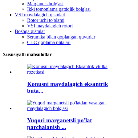
Marganets bolg'asi
Ikki tomonlama qattiqlik bolg'asi
VSI maydalagich qismlari
Rotor uchi to'plami
VSI maydalagich rotori
Boshqa qismlar
Seramika bilan qoplangan quvurlar
Cr-C qoplama plitalari
Xususiyatli mahsulotlar
Konusni maydalagich eksantrik
buta...
Yuqori marganetsli po'lat
parchalanish ...