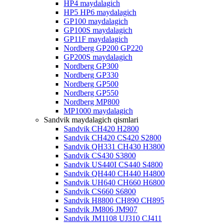
HP4 maydalagich
HP5 HP6 maydalagich
GP100 maydalagich
GP100S maydalagich
GP11F maydalagich
Nordberg GP200 GP220
GP200S maydalagich
Nordberg GP300
Nordberg GP330
Nordberg GP500
Nordberg GP550
Nordberg MP800
MP1000 maydalagich
Sandvik maydalagich qismlari
Sandvik CH420 H2800
Sandvik CH420 CS420 S2800
Sandvik QH331 CH430 H3800
Sandvik CS430 S3800
Sandvik US440I CS440 S4800
Sandvik QH440 CH440 H4800
Sandvik UH640 CH660 H6800
Sandvik CS660 S6800
Sandvik H8800 CH890 CH895
Sandvik JM806 JM907
Sandvik JM1108 UJ310 CJ411