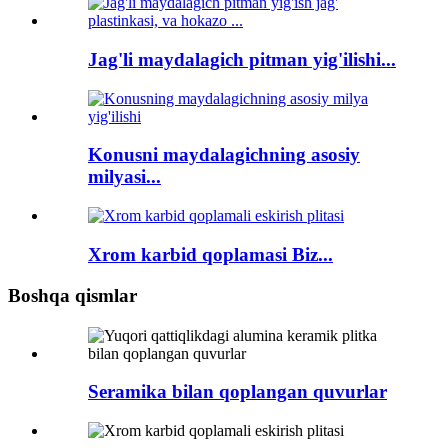
Jag'li maydalagich pitman yig'ilishi...
Konusni maydalagichning asosiy
milyasi...
Xrom karbid qoplamasi Biz...
Boshqa qismlar
Seramika bilan qoplangan quvurlar