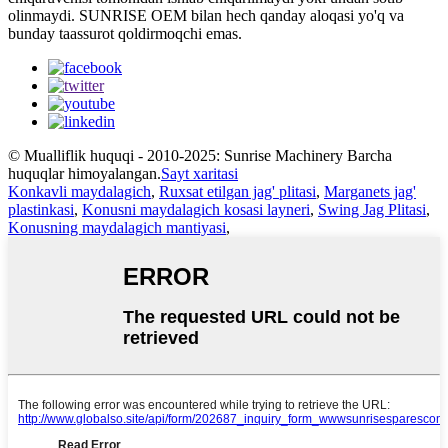
olinmaydi. SUNRISE OEM bilan hech qanday aloqasi yo'q va
bunday taassurot qoldirmoqchi emas.
© Mualliflik huquqi - 2010-2025: Sunrise Machinery Barcha
huquqlar himoyalangan.
Sayt xaritasi
Konkavli maydalagich
,
Ruxsat etilgan jag' plitasi
,
Marganets jag'
plastinkasi
,
Konusni maydalagich kosasi layneri
,
Swing Jag Plitasi
,
Konusning maydalagich mantiyasi
,