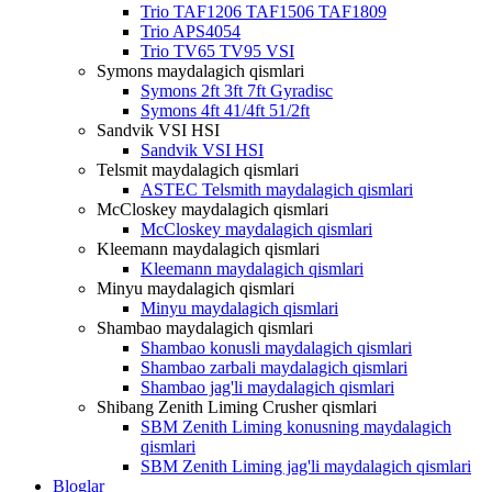
Trio TAF1206 TAF1506 TAF1809
Trio APS4054
Trio TV65 TV95 VSI
Symons maydalagich qismlari
Symons 2ft 3ft 7ft Gyradisc
Symons 4ft 41/4ft 51/2ft
Sandvik VSI HSI
Sandvik VSI HSI
Telsmit maydalagich qismlari
ASTEC Telsmith maydalagich qismlari
McCloskey maydalagich qismlari
McCloskey maydalagich qismlari
Kleemann maydalagich qismlari
Kleemann maydalagich qismlari
Minyu maydalagich qismlari
Minyu maydalagich qismlari
Shambao maydalagich qismlari
Shambao konusli maydalagich qismlari
Shambao zarbali maydalagich qismlari
Shambao jag'li maydalagich qismlari
Shibang Zenith Liming Crusher qismlari
SBM Zenith Liming konusning maydalagich
qismlari
SBM Zenith Liming jag'li maydalagich qismlari
Bloglar