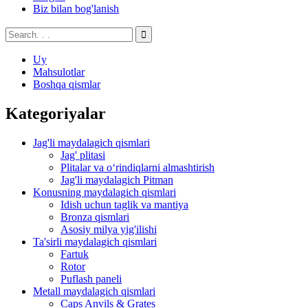
Biz bilan bog'lanish
Uy
Mahsulotlar
Boshqa qismlar
Kategoriyalar
Jag'li maydalagich qismlari
Jag' plitasi
Plitalar va oʻrindiqlarni almashtirish
Jag'li maydalagich Pitman
Konusning maydalagich qismlari
Idish uchun taglik va mantiya
Bronza qismlari
Asosiy milya yig'ilishi
Ta'sirli maydalagich qismlari
Fartuk
Rotor
Puflash paneli
Metall maydalagich qismlari
Caps Anvils & Grates